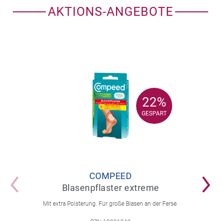
AKTIONS-ANGEBOTE
22%
22%
GESPART
GESPART
COMPEED
Blasenpflaster extreme
Mit extra Polsterung. Für große Blasen an der Ferse.