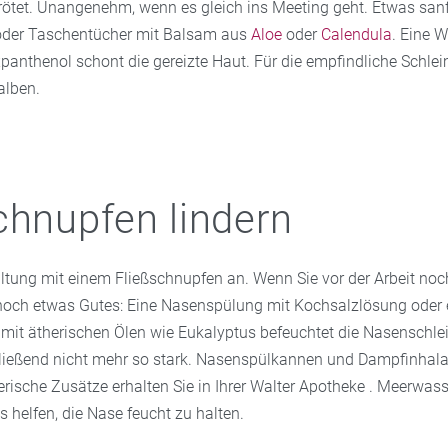
erötet. Unangenehm, wenn es gleich ins Meeting geht. Etwas sanf
oder Taschentücher mit Balsam aus
Aloe
oder
Calendula
. Eine 
panthenol schont die gereizte Haut. Für die empfindliche Schlei
alben.
chnupfen lindern
ältung mit einem Fließschnupfen an. Wenn Sie vor der Arbeit noch
noch etwas Gutes: Eine Nasenspülung mit Kochsalzlösung oder 
mit ätherischen Ölen wie Eukalyptus befeuchtet die Nasenschle
ließend nicht mehr so stark. Nasenspülkannen und Dampfinhala
erische Zusätze erhalten Sie in Ihrer Walter Apotheke . Meerwas
 helfen, die Nase feucht zu halten.