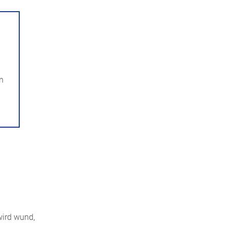
en
wird wund,