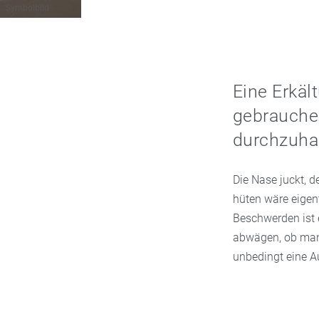
Symbolbild
Eine Erkä
gebrauchen
durchzuha
Die Nase juckt, d
hüten wäre eigent
Beschwerden ist e
abwägen, ob man 
unbedingt eine A