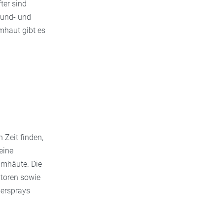
ter sind
Wund- und
mhaut gibt es
 Zeit finden,
eine
imhäute. Die
toren sowie
sersprays