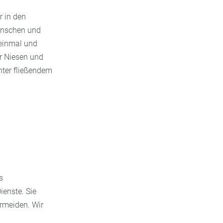
r in den
Menschen und
einmal und
r Niesen und
ter fließendem
s
ienste. Sie
rmeiden. Wir