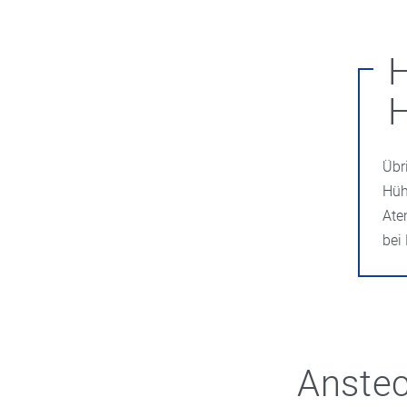
H
Übr
Hüh
Ate
bei
Anste