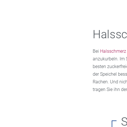
Halssc
Bei
Halsschmerz
anzukurbeln. Im S
besten zuckerfre
der Speichel bess
Rachen. Und nich
tragen Sie ihn d
S