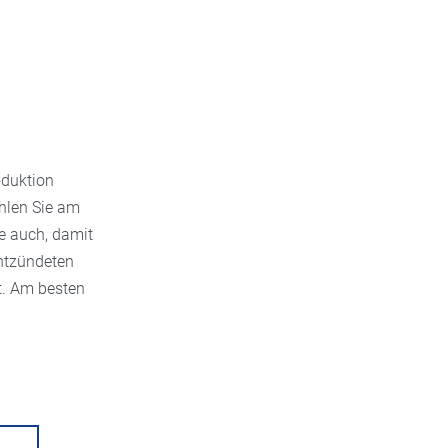
oduktion
ählen Sie am
e auch, damit
ntzündeten
t. Am besten