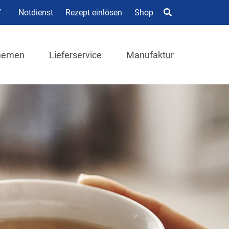
7
Notdienst
Rezept einlösen
Shop
hemen
Lieferservice
Manufaktur