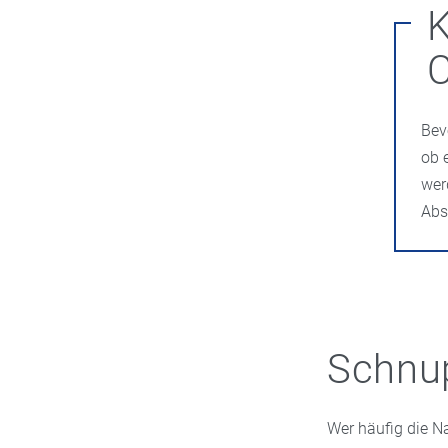
K
C
Bev
ob 
wer
Abs
Schnu
Wer häufig die Na