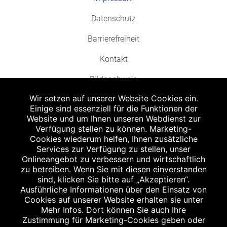
Datenschutz
Barrierefreiheit
Kontakt
Bildnachweis
Wir setzen auf unserer Website Cookies ein.
Einige sind essenziell für die Funktionen der
Website und um Ihnen unseren Webdienst zur
Verfügung stellen zu können. Marketing-
Cookies wiederum helfen, Ihnen zusätzliche
Abgabe in haushaltsüblichen Mengen, solange der Vorrat reicht. Für Druck-
und Satzfehler keine Haftung.
Services zur Verfügung zu stellen, unser
1
Onlineangebot zu verbessern und wirtschaftlich
Zu Risiken und Nebenwirkungen lesen Sie die Packungsbeilage und fragen
Sie Ihren Arzt oder Apotheker.
zu betreiben. Wenn Sie mit diesen einverstanden
2
sind, klicken Sie bitte auf „Akzeptieren“.
Angabe nach der deutschen Arzneimitteltaxe Apothekenerstattungspreis
(AEP). Der AEP ist keine unverbindliche Preisempfehlung der Hersteller. Der
Ausführliche Informationen über den Einsatz von
AEP ist ein von den Apotheken in Ansatz gebrachter Preis für rezeptfreie
Cookies auf unserer Website erhalten sie unter
Arzneimittel. Er entspricht in der Höhe dem für Apotheken verbindlichen
Mehr Infos. Dort können Sie auch Ihre
Abgabepreis, zu dem eine Apotheke in bestimmten Fällen (z.B. bei Kindern
Zustimmung für Marketing-Cookies geben oder
unter 12 Jahren) das Produkt mit der gesetzlichen Krankenversicherung
abrechnet. Der AEP ist der allgemeine Erstattungspreis im Falle einer