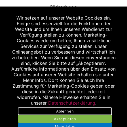
Bildnachweis
Wir setzen auf unserer Website Cookies ein.
Einige sind essenziell für die Funktionen der
Website und um Ihnen unseren Webdienst zur
Verfügung stellen zu können. Marketing-
Cookies wiederum helfen, Ihnen zusätzliche
Abgabe in haushaltsüblichen Mengen, solange der Vorrat reicht. Für Druck-
und Satzfehler keine Haftung.
Services zur Verfügung zu stellen, unser
1
Onlineangebot zu verbessern und wirtschaftlich
Zu Risiken und Nebenwirkungen lesen Sie die Packungsbeilage und fragen
Sie Ihren Arzt oder Apotheker.
zu betreiben. Wenn Sie mit diesen einverstanden
2
sind, klicken Sie bitte auf „Akzeptieren“.
Angabe nach der deutschen Arzneimitteltaxe Apothekenerstattungspreis
(AEP). Der AEP ist keine unverbindliche Preisempfehlung der Hersteller. Der
Ausführliche Informationen über den Einsatz von
AEP ist ein von den Apotheken in Ansatz gebrachter Preis für rezeptfreie
Cookies auf unserer Website erhalten sie unter
Arzneimittel. Er entspricht in der Höhe dem für Apotheken verbindlichen
Mehr Infos. Dort können Sie auch Ihre
Abgabepreis, zu dem eine Apotheke in bestimmten Fällen (z.B. bei Kindern
Zustimmung für Marketing-Cookies geben oder
unter 12 Jahren) das Produkt mit der gesetzlichen Krankenversicherung
abrechnet. Der AEP ist der allgemeine Erstattungspreis im Falle einer
diese in die Zukunft gerichtet jederzeit
Kostenübernahme durch die gesetzlichen Krankenkassen, vor Abzug eines
widerrufen. Nähere Hinweise erhalten Sie in
Zwangsrabattes (zur Zeit 5%) nach §130 Abs. 1 SGB V.
unserer
Datenschutzerklärung
.
3
Unverbindliche Preisempfehlung des Herstellers (UVP).
Ablehnen
powered by apovena.de
Akzeptieren
Mehr Infos