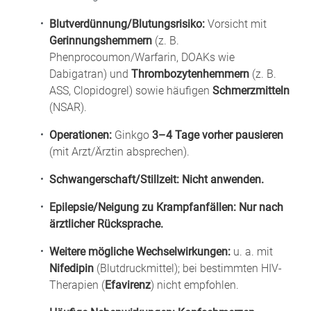
Blutverdünnung/Blutungsrisiko:
Vorsicht mit
Gerinnungshemmern
(z. B.
Phenprocoumon/Warfarin, DOAKs wie
Dabigatran) und
Thrombozytenhemmern
(z. B.
ASS, Clopidogrel) sowie häufigen
Schmerzmitteln
(NSAR).
Operationen:
Ginkgo
3–4 Tage vorher pausieren
(mit Arzt/Ärztin absprechen).
Schwangerschaft/Stillzeit:
Nicht anwenden.
Epilepsie/Neigung zu Krampfanfällen:
Nur nach
ärztlicher Rücksprache.
Weitere mögliche Wechselwirkungen:
u. a. mit
Nifedipin
(Blutdruckmittel); bei bestimmten HIV-
Therapien (
Efavirenz
) nicht empfohlen.