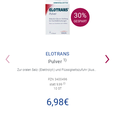
30%
30%
GESPART
GESPART
ELOTRANS
1)
Pulver
Zur oralen Salz- (Elektrolyt-) und Flüssigkeitszufuhr (Ausgleich von Salz- und Wasserverlusten) bei Durchfallerkrankungen.
PZN 3400496
2)
statt 9,99
10 ST
6,98€