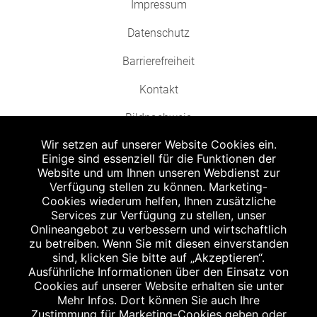
Impressum
Datenschutz
Barrierefreiheit
Kontakt
Bildnachweis
Wir setzen auf unserer Website Cookies ein.
Einige sind essenziell für die Funktionen der
Website und um Ihnen unseren Webdienst zur
Verfügung stellen zu können. Marketing-
Cookies wiederum helfen, Ihnen zusätzliche
Abgabe in haushaltsüblichen Mengen, solange der Vorrat reicht. Für Druck-
und Satzfehler keine Haftung.
Services zur Verfügung zu stellen, unser
1
Onlineangebot zu verbessern und wirtschaftlich
Zu Risiken und Nebenwirkungen lesen Sie die Packungsbeilage und fragen
Sie Ihren Arzt oder Apotheker.
zu betreiben. Wenn Sie mit diesen einverstanden
2
sind, klicken Sie bitte auf „Akzeptieren“.
Angabe nach der deutschen Arzneimitteltaxe Apothekenerstattungspreis
(AEP). Der AEP ist keine unverbindliche Preisempfehlung der Hersteller. Der
Ausführliche Informationen über den Einsatz von
AEP ist ein von den Apotheken in Ansatz gebrachter Preis für rezeptfreie
Cookies auf unserer Website erhalten sie unter
Arzneimittel. Er entspricht in der Höhe dem für Apotheken verbindlichen
Mehr Infos. Dort können Sie auch Ihre
Abgabepreis, zu dem eine Apotheke in bestimmten Fällen (z.B. bei Kindern
Zustimmung für Marketing-Cookies geben oder
unter 12 Jahren) das Produkt mit der gesetzlichen Krankenversicherung