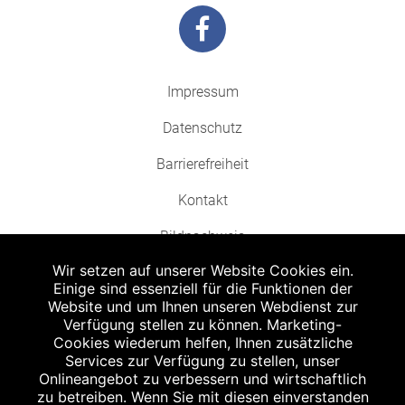
Impressum
Datenschutz
Barrierefreiheit
Kontakt
Bildnachweis
Wir setzen auf unserer Website Cookies ein.
Einige sind essenziell für die Funktionen der
Website und um Ihnen unseren Webdienst zur
Verfügung stellen zu können. Marketing-
Cookies wiederum helfen, Ihnen zusätzliche
Abgabe in haushaltsüblichen Mengen, solange der Vorrat reicht. Für Druck-
und Satzfehler keine Haftung.
Services zur Verfügung zu stellen, unser
1
Onlineangebot zu verbessern und wirtschaftlich
Zu Risiken und Nebenwirkungen lesen Sie die Packungsbeilage und fragen
Sie Ihren Arzt oder Apotheker.
zu betreiben. Wenn Sie mit diesen einverstanden