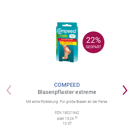
22%
22%
GESPART
GESPART
COMPEED
Blasenpflaster extreme
Mit extra Polsterung. Für große Blasen an der Ferse.
PZN 18021942
3)
statt 15,29
10 ST