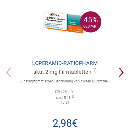
45%
45%
GESPART
GESPART
LOPERAMID-RATIOPHARM
1)
akut 2 mg Filmtabletten
Zur symptomatischen Behandlung von akuten Durchfällen für Erwachsene und Kinder ab 12 Jahren.
PZN 251191
2)
statt 5,41
10 ST
2,98€