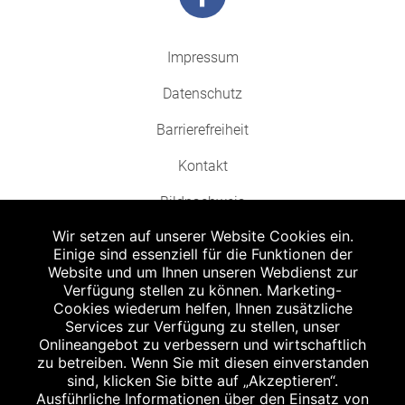
Impressum
Datenschutz
Barrierefreiheit
Kontakt
Bildnachweis
Wir setzen auf unserer Website Cookies ein.
Einige sind essenziell für die Funktionen der
Website und um Ihnen unseren Webdienst zur
Verfügung stellen zu können. Marketing-
Cookies wiederum helfen, Ihnen zusätzliche
Abgabe in haushaltsüblichen Mengen, solange der Vorrat reicht. Für Druck-
und Satzfehler keine Haftung.
Services zur Verfügung zu stellen, unser
1
Onlineangebot zu verbessern und wirtschaftlich
Zu Risiken und Nebenwirkungen lesen Sie die Packungsbeilage und fragen
Sie Ihren Arzt oder Apotheker.
zu betreiben. Wenn Sie mit diesen einverstanden
2
sind, klicken Sie bitte auf „Akzeptieren“.
Angabe nach der deutschen Arzneimitteltaxe Apothekenerstattungspreis
(AEP). Der AEP ist keine unverbindliche Preisempfehlung der Hersteller. Der
Ausführliche Informationen über den Einsatz von