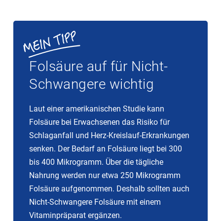
mit 5-Methylfolat, das der Körper direkt verwerten
kann. Da keine Frau wissen kann, ob sie diesen Defekt
hat, sollte sie vorsorglich darauf achten, dass Sie
Methylfolat einnimmt. Entsprechende Präparate
Folsäure auf für Nicht-
erhalten Sie in Ihrer Apotheke.
Schwangere wichtig
Laut einer amerikanischen Studie kann
Folsäure bei Erwachsenen das Risiko für
Schlaganfall und Herz-Kreislauf-Erkrankungen
senken. Der Bedarf an Folsäure liegt bei 300
bis 400 Mikrogramm. Über die tägliche
Nahrung werden nur etwa 250 Mikrogramm
Folsäure aufgenommen. Deshalb sollten auch
Nicht-Schwangere Folsäure mit einem
Vitaminpräparat ergänzen.