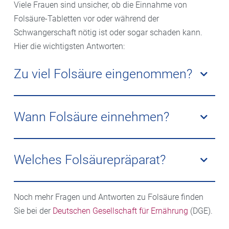
Viele Frauen sind unsicher, ob die Einnahme von
Folsäure-Tabletten vor oder während der
Schwangerschaft nötig ist oder sogar schaden kann.
Hier die wichtigsten Antworten:
Zu viel Folsäure eingenommen?
Bei einer einmaligen doppelten Einnahme passiert
normalerweise nichts. Da die Folsäure wasserlöslich
Wann Folsäure einnehmen?
ist, sind Überdosierungen sehr selten. Manchen
schwangeren Frauen wird in bestimmten Fällen vom
Nehmen Sie die Folsäure-Tabletten auf nüchternen
Frauenarzt sogar die 10-fache Menge zur Einnahme
Magen ein. Dadurch kann der Körper sie zu fast 100
Welches Folsäurepräparat?
empfohlen.
Prozent verwerten. Wichtig: ausreichend dazu trinken!
Manche Frauen leiden auch an einem speziellen
Noch mehr Fragen und Antworten zu Folsäure finden
Enzymdefekt, der verhindert, dass die aufgenommene
Sie bei der
Deutschen Gesellschaft für Ernährung
(DGE).
Folsäure im Körper in die aktive Form, das
Methylfolat, umgewandelt wird. Hier helfen Präparate