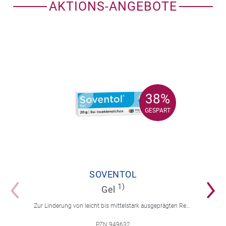
AKTIONS-ANGEBOTE
38%
38%
GESPART
GESPART
SOVENTOL
1)
Gel
Zur Linderung von leicht bis mittelstark ausgeprägten Reaktionen auf Insektenstiche mit Juckreiz.
PZN 949632