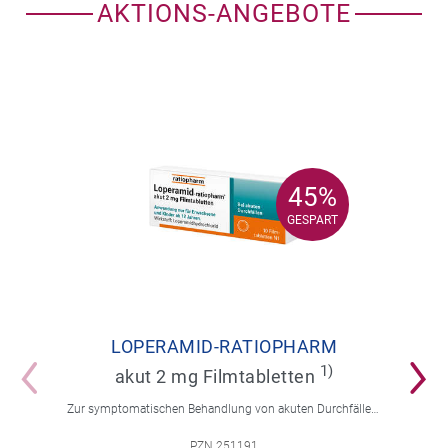
AKTIONS-ANGEBOTE
45%
45%
GESPART
GESPART
LOPERAMID-RATIOPHARM
1)
akut 2 mg Filmtabletten
Zur symptomatischen Behandlung von akuten Durchfällen für Erwachsene und Kinder ab 12 Jahren.
PZN 251191