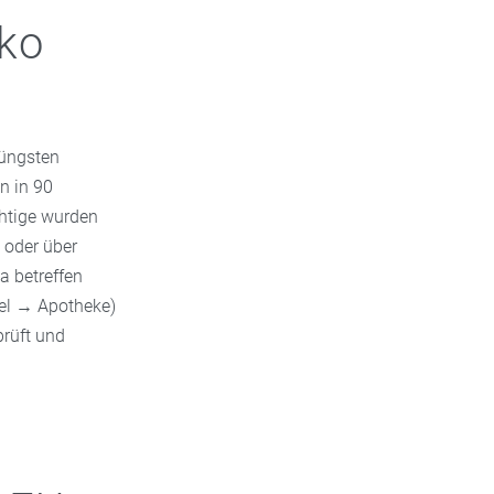
iko
jüngsten
n in 90
chtige wurden
 oder über
a betreffen
ndel → Apotheke)
prüft und