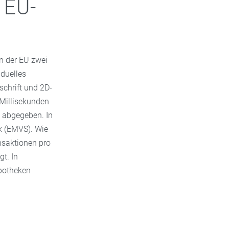
 EU-
in der EU zwei
iduelles
chrift und 2D-
 Millisekunden
t abgegeben. In
k (EMVS). Wie
nsaktionen pro
t. In
potheken