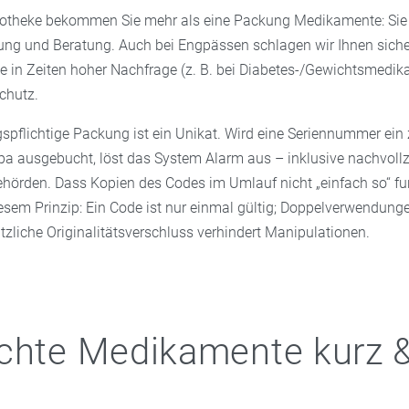
 Apotheke bekommen Sie mehr als eine Packung Medikamente: S
ung und Beratung. Auch bei Engpässen schlagen wir Ihnen siche
de in Zeiten hoher Nachfrage (z. B. bei Diabetes-/Gewichtsmedi
chutz.
gspflichtige Packung ist ein Unikat. Wird eine Seriennummer ein
pa ausgebucht, löst das System Alarm aus – inklusive nachvollz
Behörden. Dass Kopien des Codes im Umlauf nicht „einfach so“ fu
iesem Prinzip: Ein Code ist nur einmal gültig; Doppelverwendun
tzliche Originalitätsverschluss verhindert Manipulationen.
chte Medikamente kurz 