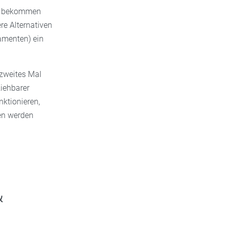
ie bekommen
re Alternativen
kamenten) ein
 zweites Mal
iehbarer
nktionieren,
gen werden
&