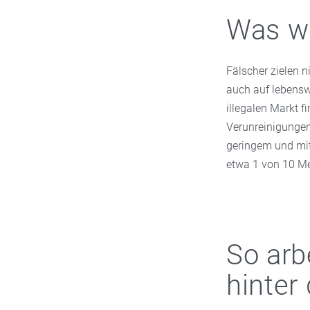
Was wi
Fälscher zielen n
auch auf lebensw
illegalen Markt f
Verunreinigungen 
geringem und mit
etwa 1 von 10 Me
So arb
hinter