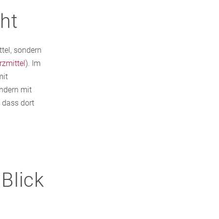
ht
ttel, sondern
zmittel
). Im
mit
ändern mit
 dass dort
 Blick