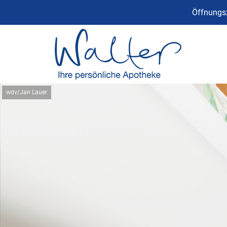
Öffnungsz
wdv/Jan Lauer