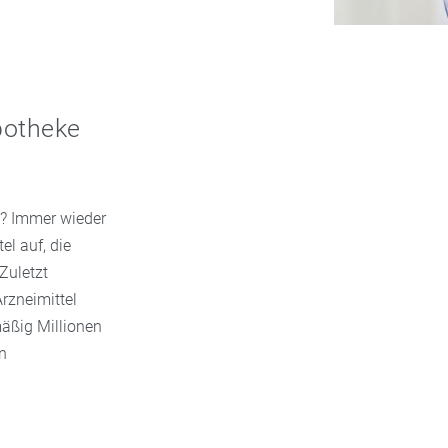
potheke
n? Immer wieder
el auf, die
Zuletzt
rzneimittel
äßig Millionen
n