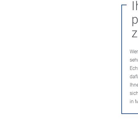
I
p
z
Wer
seh
Ech
daf
Ihn
sic
in 