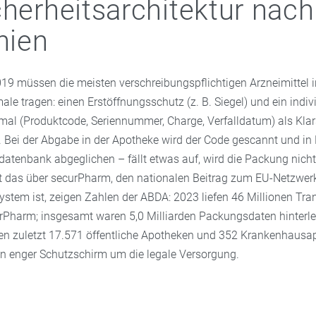
cherheitsarchitektur nach
nien
019 müssen die meisten verschreibungspflichtigen Arzneimittel 
le tragen: einen Erstöffnungsschutz (z. B. Siegel) und ein indiv
l (Produktcode, Seriennummer, Charge, Verfalldatum) als Klars
 Bei der Abgabe in der Apotheke wird der Code gescannt und in
rdatenbank abgeglichen – fällt etwas auf, wird die Packung nich
t das über securPharm, den nationalen Beitrag zum EU-Netzwer
ystem ist, zeigen Zahlen der ABDA: 2023 liefen 46 Millionen Tra
Pharm; insgesamt waren 5,0 Milliarden Packungsdaten hinterleg
en zuletzt 17.571 öffentliche Apotheken und 352 Krankenhausa
n enger Schutzschirm um die legale Versorgung.