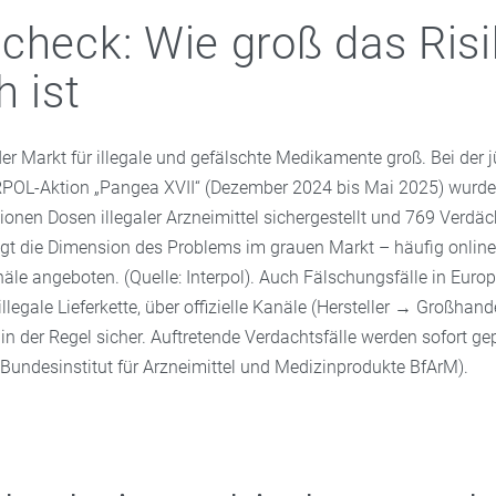
check: Wie groß das Ris
h ist
 der Markt für illegale und gefälschte Medikamente groß. Bei der 
POL-Aktion „Pangea XVII“ (Dezember 2024 bis Mai 2025) wurde
ionen Dosen illegaler Arzneimittel sichergestellt und 769 Verdä
eigt die Dimension des Problems im grauen Markt – häufig online
le angeboten. (Quelle: Interpol). Auch Fälschungsfälle in Europ
llegale Lieferkette, über offizielle Kanäle (Hersteller → Großha
 in der Regel sicher. Auftretende Verdachtsfälle werden sofort ge
: Bundesinstitut für Arzneimittel und Medizinprodukte BfArM).