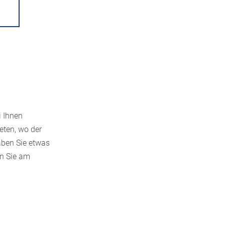
i Ihnen
eten, wo der
aben Sie etwas
n Sie am