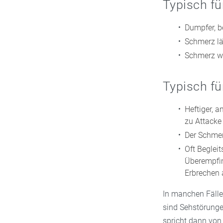
Typisch f
Dumpfer, b
Schmerz läs
Schmerz wir
Typisch fü
Heftiger, a
zu Attacke
Der Schmerz
Oft Beglei
Überempfin
Erbrechen 
In manchen Fälle
sind Sehstörunge
spricht dann von 