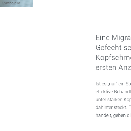
Symbolbild
Eine Migrä
Gefecht se
Kopfschme
ersten Anz
Ist es „nur“ ein
effektive Behandl
unter starken Kop
dahinter steckt.
handelt, geben d