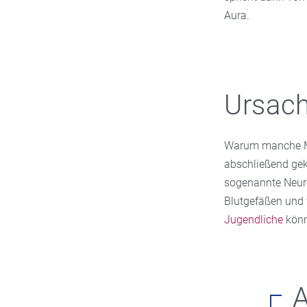
Aura.
Ursach
Warum manche Me
abschließend gek
sogenannte Neuro
Blutgefäßen und 
Jugendliche
könn
A