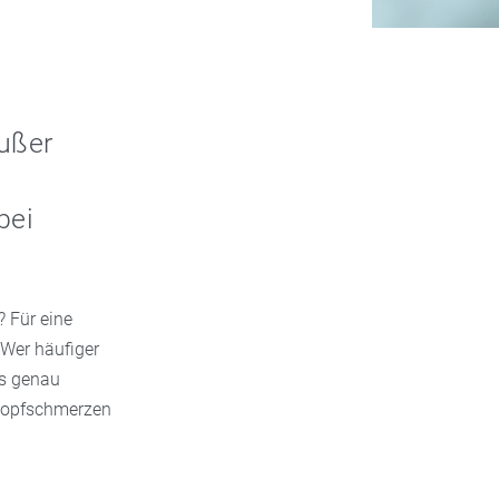
außer
bei
 Für eine
 Wer häufiger
as genau
skopfschmerzen