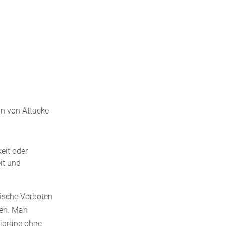
ann von Attacke
eit oder
it und
pische Vorboten
nen. Man
Migräne ohne