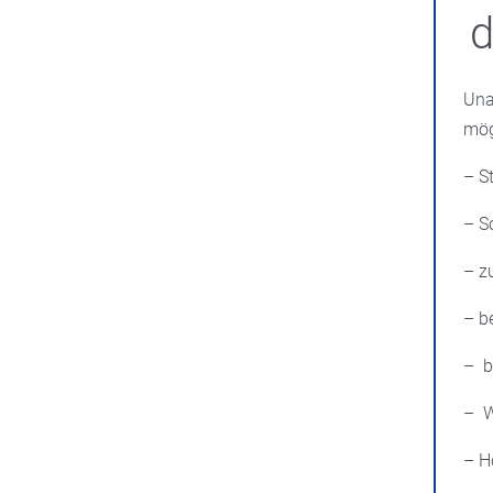
d
Una
mög
– S
– S
– z
– b
– b
– W
– H