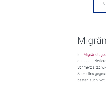
– U
Migrän
Ein
Migränetage
auslösen. Notiere
Schmerz sitzt, w
Spezielles gege
besten auch Noti