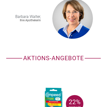
Barbara
Walter,
Ihre Apothekerin
AKTIONS-ANGEBOTE
22%
22%
GESPART