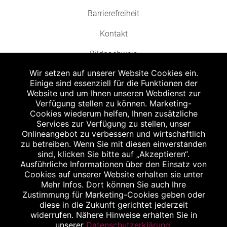
Barrierefreiheit
Kontakt
Bildnachweis
Wir setzen auf unserer Website Cookies ein.
Einige sind essenziell für die Funktionen der
Website und um Ihnen unseren Webdienst zur
Verfügung stellen zu können. Marketing-
Cookies wiederum helfen, Ihnen zusätzliche
Abgabe in haushaltsüblichen Mengen, solange der Vorrat reicht. Für Druck-
und Satzfehler keine Haftung.
Services zur Verfügung zu stellen, unser
1
Onlineangebot zu verbessern und wirtschaftlich
Zu Risiken und Nebenwirkungen lesen Sie die Packungsbeilage und fragen
Sie Ihren Arzt oder Apotheker.
zu betreiben. Wenn Sie mit diesen einverstanden
2
sind, klicken Sie bitte auf „Akzeptieren“.
Angabe nach der deutschen Arzneimitteltaxe Apothekenerstattungspreis
(AEP). Der AEP ist keine unverbindliche Preisempfehlung der Hersteller. Der
Ausführliche Informationen über den Einsatz von
AEP ist ein von den Apotheken in Ansatz gebrachter Preis für rezeptfreie
Cookies auf unserer Website erhalten sie unter
Arzneimittel. Er entspricht in der Höhe dem für Apotheken verbindlichen
Mehr Infos. Dort können Sie auch Ihre
Abgabepreis, zu dem eine Apotheke in bestimmten Fällen (z.B. bei Kindern
Zustimmung für Marketing-Cookies geben oder
unter 12 Jahren) das Produkt mit der gesetzlichen Krankenversicherung
abrechnet. Der AEP ist der allgemeine Erstattungspreis im Falle einer
diese in die Zukunft gerichtet jederzeit
Kostenübernahme durch die gesetzlichen Krankenkassen, vor Abzug eines
widerrufen. Nähere Hinweise erhalten Sie in
Zwangsrabattes (zur Zeit 5%) nach §130 Abs. 1 SGB V.
unserer
Datenschutzerklärung
.
3