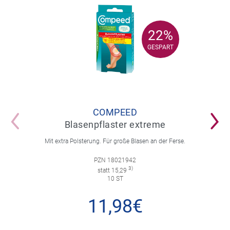
22%
22%
GESPART
GESPART
COMPEED
Blasenpflaster extreme
Mit extra Polsterung. Für große Blasen an der Ferse.
PZN 18021942
3)
statt 15,29
10 ST
11,98€