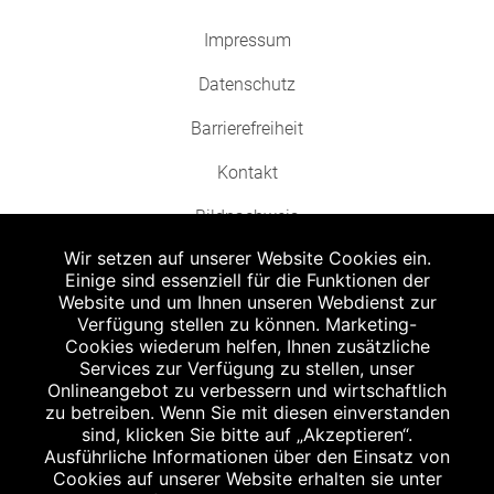
Impressum
Datenschutz
Barrierefreiheit
Kontakt
Bildnachweis
Wir setzen auf unserer Website Cookies ein.
Einige sind essenziell für die Funktionen der
Website und um Ihnen unseren Webdienst zur
Verfügung stellen zu können. Marketing-
Cookies wiederum helfen, Ihnen zusätzliche
Abgabe in haushaltsüblichen Mengen, solange der Vorrat reicht. Für Druck-
und Satzfehler keine Haftung.
Services zur Verfügung zu stellen, unser
1
Onlineangebot zu verbessern und wirtschaftlich
Zu Risiken und Nebenwirkungen lesen Sie die Packungsbeilage und fragen
Sie Ihren Arzt oder Apotheker.
zu betreiben. Wenn Sie mit diesen einverstanden
2
sind, klicken Sie bitte auf „Akzeptieren“.
Angabe nach der deutschen Arzneimitteltaxe Apothekenerstattungspreis
(AEP). Der AEP ist keine unverbindliche Preisempfehlung der Hersteller. Der
Ausführliche Informationen über den Einsatz von
AEP ist ein von den Apotheken in Ansatz gebrachter Preis für rezeptfreie
Cookies auf unserer Website erhalten sie unter
Arzneimittel. Er entspricht in der Höhe dem für Apotheken verbindlichen