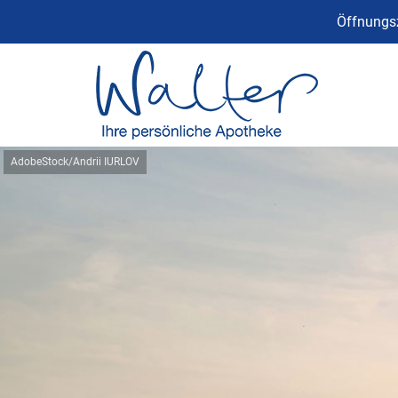
Öffnungsz
AdobeStock/Andrii IURLOV