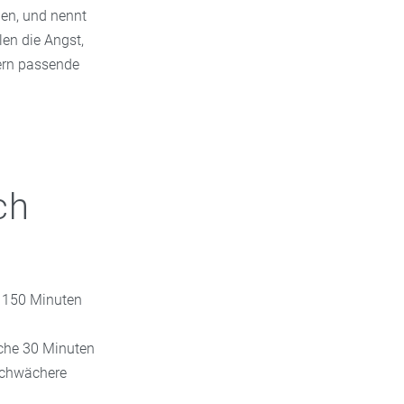
en, und nennt
en die Angst,
dern passende
ch
 150 Minuten
che 30 Minuten
„schwächere