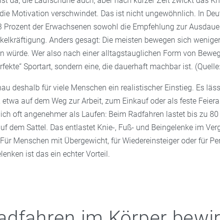
ist da, die Laufschuhe auch, aber nach kurzer Zeit zwickt das Kn
 die Motivation verschwindet. Das ist nicht ungewöhnlich. In De
,3 Prozent der Erwachsenen sowohl die Empfehlung zur Ausdauera
elkräftigung. Anders gesagt: Die meisten bewegen sich weniger, 
n würde. Wer also nach einer alltagstauglichen Form von Bewe
rfekte“ Sportart, sondern eine, die dauerhaft machbar ist. (Quelle
au deshalb für viele Menschen ein realistischer Einstieg. Es läss
n, etwa auf dem Weg zur Arbeit, zum Einkauf oder als feste Feie
lich oft angenehmer als Laufen: Beim Radfahren lastet bis zu 80
uf dem Sattel. Das entlastet Knie-, Fuß- und Beingelenke im Ver
 Für Menschen mit Übergewicht, für Wiedereinsteiger oder für Pe
enken ist das ein echter Vorteil.
dfahren im Körper bewir