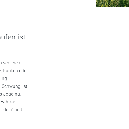
ufen ist
n verlieren
e, Rücken oder
ning
n Schwung, ist
ls Jogging.
s Fahrrad
radeln“ und