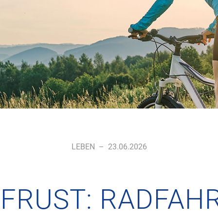
LEBEN
–
23.06.2026
 FRUST: RADFAH