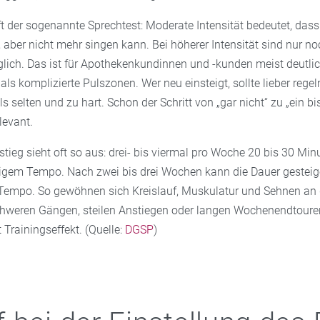
lft der sogenannte Sprechtest: Moderate Intensität bedeutet, das
 aber nicht mehr singen kann. Bei höherer Intensität sind nur no
ich. Das ist für Apothekenkundinnen und -kunden meist deutli
 als komplizierte Pulszonen. Wer neu einsteigt, sollte lieber reg
s selten und zu hart. Schon der Schritt von „gar nicht“ zu „ein bi
levant.
nstieg sieht oft so aus: drei- bis viermal pro Woche 20 bis 30 Min
igem Tempo. Nach zwei bis drei Wochen kann die Dauer gesteig
Tempo. So gewöhnen sich Kreislauf, Muskulatur und Sehnen an 
chweren Gängen, steilen Anstiegen oder langen Wochenendtouren
tt Trainingseffekt. (Quelle:
DGSP
)