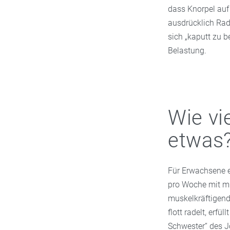
dass Knorpel auf
ausdrücklich Rad
sich „kaputt zu 
Belastung.
Wie vi
etwas
Für Erwachsene 
pro Woche mit mit
muskelkräftigen
flott radelt, erf
Schwester“ des J