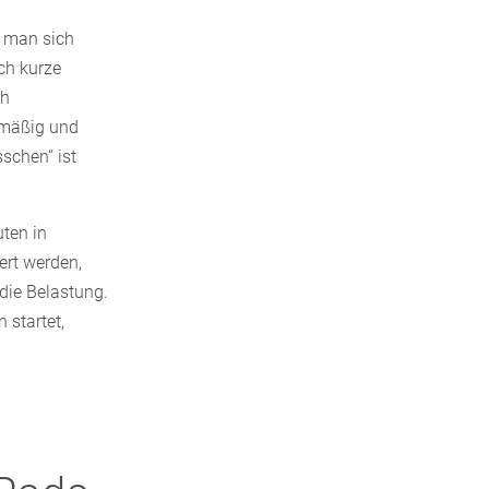
s man sich
ch kurze
ch
elmäßig und
sschen“ ist
uten in
ert werden,
die Belastung.
 startet,