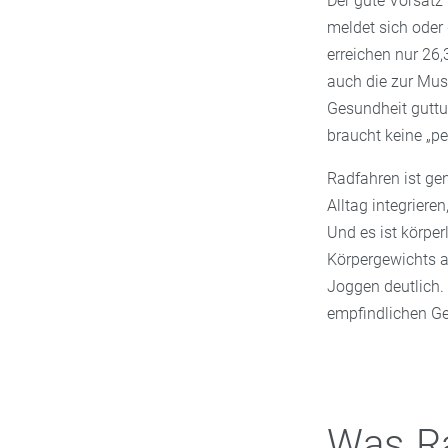
Der gute Vorsatz 
meldet sich oder
erreichen nur 26
auch die zur Musk
Gesundheit guttu
braucht keine „pe
Radfahren ist gen
Alltag integriere
Und es ist körper
Körpergewichts a
Joggen deutlich.
empfindlichen Gel
Was Ra