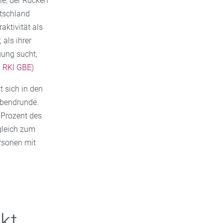
ie, der Rücken
utschland
ktivität als
als ihrer
gung sucht,
:
RKI GBE
)
t sich in den
rabendrunde.
 Prozent des
gleich zum
rsonen mit
kt