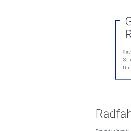
Ihr
Son
Umg
Radfah