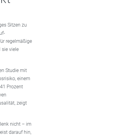
nges Sitzen zu
uf-
für regelmäßige
sie viele
en Studie mit
srisiko, einem
 41 Prozent
iven
salität, zeigt
lenk nicht – im
ist darauf hin,