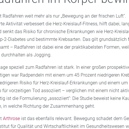
t Radfahren weit mehr als nur „Bewegung an der frischen Luft“.
e Aktivität verbessert die Herz-Kreislauf-Fitness, hilft dabei, la
d senkt das Risiko für chronische Erkrankungen wie Herz-Kreisla
p-2-Diabetes und bestimmte Krebsarten. Das gilt grundsätzlich 
mt – Radfahren ist dabei eine der praktikabelsten Formen, weil 
durchhalten als Jogging.
age speziell zum Radfahren ist stark. In einer großen prospektiv
tigen war Radpendeln mit einem um 45 Prozent niedrigeren Kreb
edrigeren Risiko für Herz-Kreislauf-Erkrankungen und einem um
o für vorzeitigen Tod assoziiert – verglichen mit einem nicht akt
ig ist die Formulierung „assoziiert“: Die Studie beweist keine Kau
ch, in welche Richtung der Zusammenhang geht.
it
Arthrose
ist das ebenfalls relevant. Bewegung schadet dem Ge
stitut für Qualität und Wirtschaftlichkeit im Gesundheitswesen we