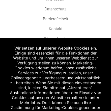
Datenschutz
Barrierefreiheit
Kontakt
Bildnachweis
Wir setzen auf unserer Website Cookies ein.
Einige sind essenziell für die Funktionen der
Website und um Ihnen unseren Webdienst zur
Verfügung stellen zu können. Marketing-
Cookies wiederum helfen, Ihnen zusätzliche
Abgabe in haushaltsüblichen Mengen, solange der Vorrat reicht. Für Druck-
und Satzfehler keine Haftung.
Services zur Verfügung zu stellen, unser
1
Onlineangebot zu verbessern und wirtschaftlich
Zu Risiken und Nebenwirkungen lesen Sie die Packungsbeilage und fragen
Sie Ihren Arzt oder Apotheker.
zu betreiben. Wenn Sie mit diesen einverstanden
2
sind, klicken Sie bitte auf „Akzeptieren“.
Angabe nach der deutschen Arzneimitteltaxe Apothekenerstattungspreis
(AEP). Der AEP ist keine unverbindliche Preisempfehlung der Hersteller. Der
Ausführliche Informationen über den Einsatz von
AEP ist ein von den Apotheken in Ansatz gebrachter Preis für rezeptfreie
Cookies auf unserer Website erhalten sie unter
Arzneimittel. Er entspricht in der Höhe dem für Apotheken verbindlichen
Mehr Infos. Dort können Sie auch Ihre
Abgabepreis, zu dem eine Apotheke in bestimmten Fällen (z.B. bei Kindern
Zustimmung für Marketing-Cookies geben oder
unter 12 Jahren) das Produkt mit der gesetzlichen Krankenversicherung
abrechnet. Der AEP ist der allgemeine Erstattungspreis im Falle einer