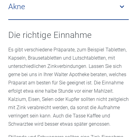
oder schlechten Abwehrkräften kann die Zufuhr
Immunsystems. Wird bei Allergikern ein Zinkmangel
Akne
sinnvoll sein.
behoben, kann das dazu beitragen, dass allergische
Reaktionen sich deutlich bessern, denn Zink wirkt
Wenn die übliche
Akne
-Therapie nicht infrage kommt,
regulierend auf das Immunsystem. Die Zinkeinnahme
kann die Einnahme von Zink hilfreich sein. Zink
Die richtige Einnahme
kann zusätzlich zur antiallergischen Therapie
hemmt indirekt die Talgproduktion und wirkt
erfolgen.
entzündungshemmend und kann so die Akne-
Es gibt verschiedene Präparate, zum Beispiel Tabletten,
Symptome verringern.
Kapseln, Brausetabletten und Lutschtabletten, mit
unterschiedlichen Zinkverbindungen. Lassen Sie sich
gerne bei uns in Ihrer Walter Apotheke beraten, welches
Präparat am besten für Sie geeignet ist. Die Einnahme
erfolgt etwa eine halbe Stunde vor einer Mahlzeit.
Kalzium, Eisen, Selen oder Kupfer sollten nicht zeitgleich
mit Zink verabreicht werden, da sonst die Aufnahme
verringert sein kann. Auch die Tasse Kaffee und
Schwarztee wird besser etwas später genossen.