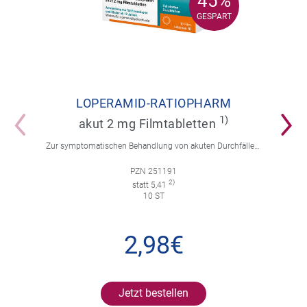
45%
45%
GESPART
GESPART
LOPERAMID-RATIOPHARM
1)
akut 2 mg Filmtabletten
Zur symptomatischen Behandlung von akuten Durchfällen für Erwachsene und Kinder ab 12 Jahren.
PZN 251191
2)
statt 5,41
10 ST
2,98€
Jetzt bestellen