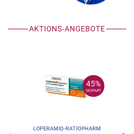
AKTIONS-ANGEBOTE
45%
45%
GESPART
GESPART
LOPERAMID-RATIOPHARM