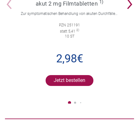
1)
akut 2 mg Filmtabletten
Zur symptomatischen Behandlung von akuten Durchfällen für Erwachsene und Kinder ab 12 Jahren.
PZN 251191
2)
statt 5,41
10 ST
2,98€
Jetzt bestellen