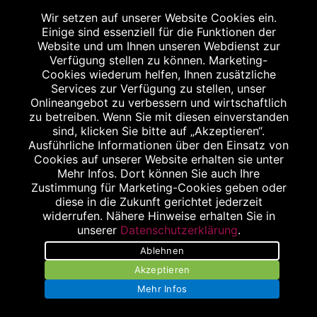
Wir setzen auf unserer Website Cookies ein.
Einige sind essenziell für die Funktionen der
Website und um Ihnen unseren Webdienst zur
Verfügung stellen zu können. Marketing-
Cookies wiederum helfen, Ihnen zusätzliche
Abgabe in haushaltsüblichen Mengen, solange der Vorrat reicht. Für Druck-
und Satzfehler keine Haftung.
Services zur Verfügung zu stellen, unser
1
Onlineangebot zu verbessern und wirtschaftlich
Zu Risiken und Nebenwirkungen lesen Sie die Packungsbeilage und fragen
Sie Ihren Arzt oder Apotheker.
zu betreiben. Wenn Sie mit diesen einverstanden
2
sind, klicken Sie bitte auf „Akzeptieren“.
Angabe nach der deutschen Arzneimitteltaxe Apothekenerstattungspreis
(AEP). Der AEP ist keine unverbindliche Preisempfehlung der Hersteller. Der
Ausführliche Informationen über den Einsatz von
AEP ist ein von den Apotheken in Ansatz gebrachter Preis für rezeptfreie
Cookies auf unserer Website erhalten sie unter
Arzneimittel. Er entspricht in der Höhe dem für Apotheken verbindlichen
Mehr Infos. Dort können Sie auch Ihre
Abgabepreis, zu dem eine Apotheke in bestimmten Fällen (z.B. bei Kindern
Zustimmung für Marketing-Cookies geben oder
unter 12 Jahren) das Produkt mit der gesetzlichen Krankenversicherung
abrechnet. Der AEP ist der allgemeine Erstattungspreis im Falle einer
diese in die Zukunft gerichtet jederzeit
Kostenübernahme durch die gesetzlichen Krankenkassen, vor Abzug eines
widerrufen. Nähere Hinweise erhalten Sie in
Zwangsrabattes (zur Zeit 5%) nach §130 Abs. 1 SGB V.
unserer
Datenschutzerklärung
.
3
Unverbindliche Preisempfehlung des Herstellers (UVP).
Ablehnen
powered by apovena.de
Akzeptieren
Mehr Infos