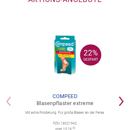
22%
22%
GESPART
GESPART
COMPEED
Blasenpflaster extreme
Mit extra Polsterung. Für große Blasen an der Ferse.
PZN 18021942
3)
statt 15,29