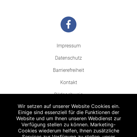
Impressum
Datenschutz
Barrierefreiheit
Kontakt
Bildnachweis
Wir setzen auf unserer Website Cookies ein.
Einige sind essenziell für die Funktionen der
Website und um Ihnen unseren Webdienst zur
Verfügung stellen zu können. Marketing-
Cookies wiederum helfen, Ihnen zusätzliche
Abgabe in haushaltsüblichen Mengen, solange der Vorrat reicht. Für Druck-
und Satzfehler keine Haftung.
Services zur Verfügung zu stellen, unser