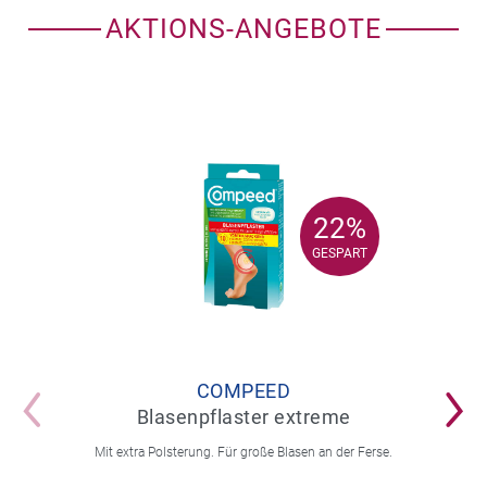
AKTIONS-ANGEBOTE
22%
22%
GESPART
GESPART
COMPEED
Blasenpflaster extreme
Mit extra Polsterung. Für große Blasen an der Ferse.