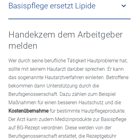
dosiertes Kortison erforderlich, das der Arzt
nicht zu sehr strapaziert werden. Ihre Walter Apotheke
Basispflege ersetzt Lipide
verschreibt. Kortisonhaltige Salben und Cremes
berät sie zu speziellen Produkten wie alkalifreien
sollten nicht auf Dauer, sondern nur so lange wie
Seifen, Handwaschölen oder Waschschaum, die
Zur Behandlung des Handekzems gehört immer eine
nötig angewendet werden.
besonders auch für Allergiker geeignet sind. Für die
gute Basispflege der Haut. Die Hände sollten
Handekzem dem Arbeitgeber
regelmäßige Handhygiene gegen Viren und Bakterien
regelmäßig mit einer rückfettenden Pflegecreme
melden
besser auf Desinfektionsmittel zurückgreifen, das die
eingecremt werden, vor allem nach Kontakt mit
Haut weniger belastet als das Waschen mit Seife und
Wasser oder reizenden Stoffen. Sie ersetzt die aus der
Wer durch seine berufliche Tätigkeit Hautprobleme hat,
Wasser. Die Wassertemperatur sollte außerdem nicht
Hornschicht ausgewaschenen Lipide. Geeignet sind
sollte mit seinem Hautarzt darüber sprechen. Er kann
zu hoch sein.
spezielle duftstoff- und konservierungsfreie Cremes.
das sogenannte Hautarztverfahren einleiten. Betroffene
bekommen dann Unterstützung durch die
Berufsgenossenschaft. Dazu zählen zum Beispiel
Maßnahmen für einen besseren Hautschutz und die
Kostenübernahme
für bestimmte Hautpflegeprodukte.
Der Arzt kann zudem Medizinprodukte zur Basispflege
auf BG-Rezept verordnen. Diese werden von der
Berufsgenossenschaft erstattet, die Rezeptgebühr