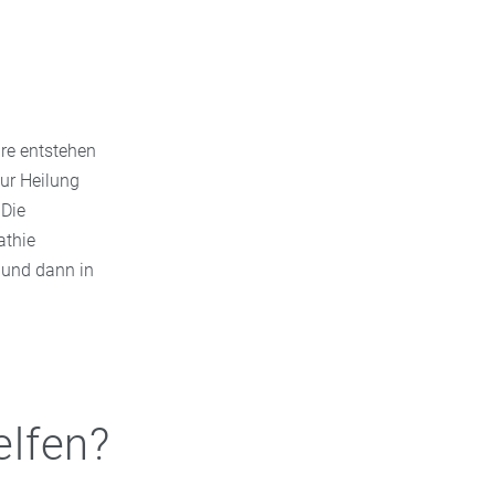
hre entstehen
zur Heilung
 Die
athie
f und dann in
elfen?