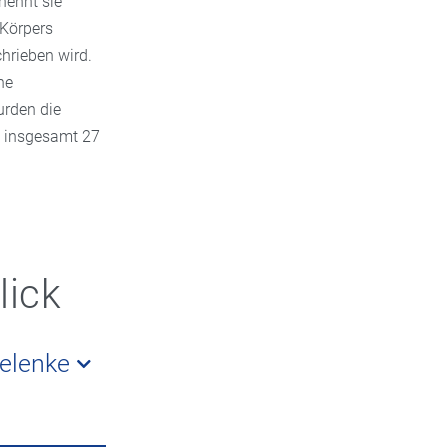
nennt sie
 Körpers
hrieben wird.
he
urden die
s insgesamt 27
lick
Gelenke