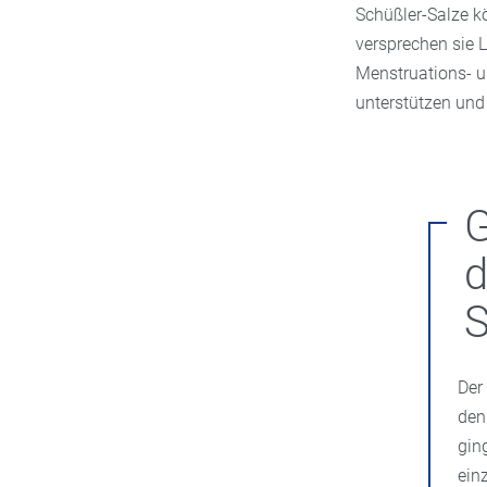
Schüßler-Salze 
versprechen sie 
Menstruations- 
unterstützen und 
G
d
S
Der
den
gin
ein