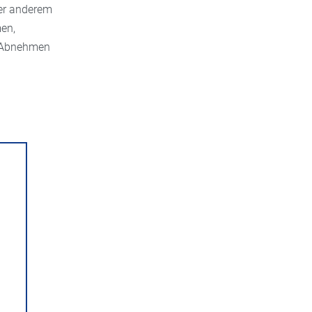
er anderem
en,
m Abnehmen