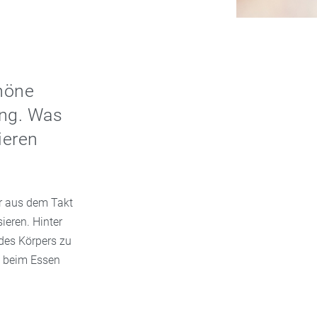
höne
ung. Was
ieren
er aus dem Takt
ieren. Hinter
des Körpers zu
a beim Essen