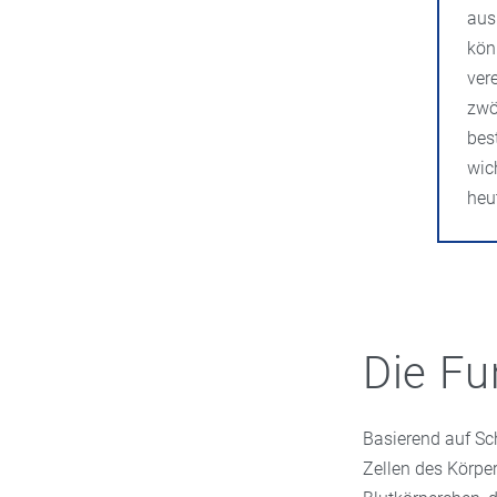
aus
kön
ver
zwö
bes
wic
heu
Die Fu
Basierend auf Sch
Zellen des Körpe