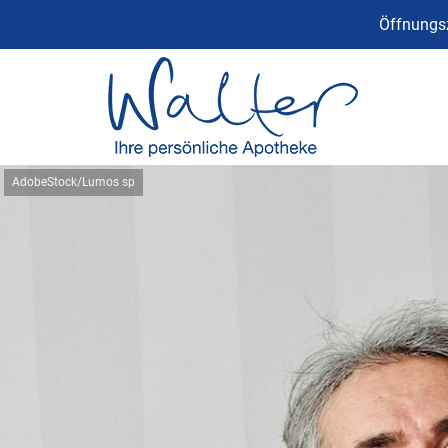
Öffnungsz
AdobeStock/Lumos sp