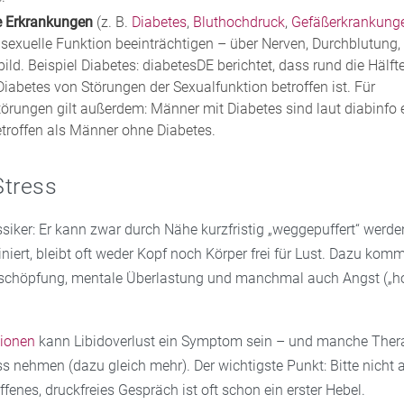
e Erkrankungen
(z. B.
Diabetes
,
Bluthochdruck
,
Gefäßerkrankung
 sexuelle Funktion beeinträchtigen – über Nerven, Durchblutung, 
ild. Beispiel Diabetes: diabetesDE berichtet, dass rund die Hälf
Diabetes von Störungen der Sexualfunktion betroffen ist. Für
törungen gilt außerdem: Männer mit Diabetes sind laut diabinfo
etroffen als Männer ohne Diabetes.
Stress
ssiker: Er kann zwar durch Nähe kurzfristig „weggepuffert“ werd
iert, bleibt oft weder Kopf noch Körper frei für Lust. Dazu kom
schöpfung, mentale Überlastung und manchmal auch Angst („ho
ionen
kann Libidoverlust ein Symptom sein – und manche Ther
ss nehmen (dazu gleich mehr). Der wichtigste Punkt: Bitte nicht a
ffenes, druckfreies Gespräch ist oft schon ein erster Hebel.