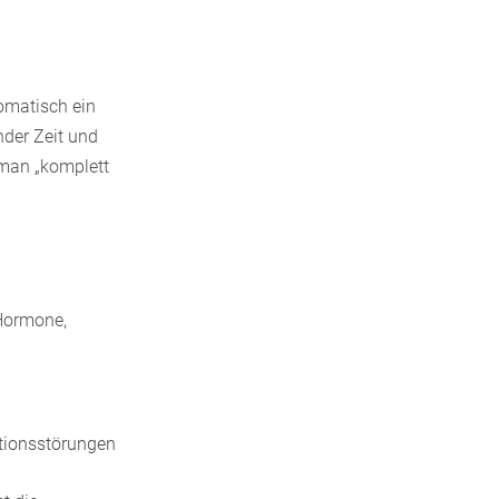
tomatisch ein
nder Zeit und
 man „komplett
 Hormone,
tionsstörungen