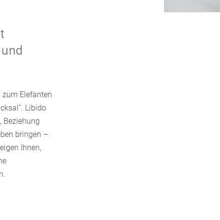
t
 und
l zum Elefanten
cksal“. Libido
e, Beziehung
eben bringen –
zeigen Ihnen,
he
n.