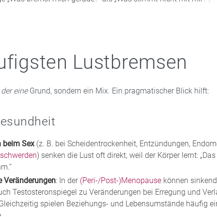
ufigsten Lustbremsen
t
der eine
Grund, sondern ein Mix. Ein pragmatischer Blick hilft:
Gesundheit
 beim Sex
(z. B. bei Scheidentrockenheit, Entzündungen, Endome
eschwerden
) senken die Lust oft direkt, weil der Körper lernt: „Das
m.“
e Veränderungen
: In der
(Peri-/Post-)Menopause
können sinkend
auch Testosteronspiegel zu Veränderungen bei Erregung und Ver
 Gleichzeitig spielen Beziehungs- und Lebensumstände häufig e
.