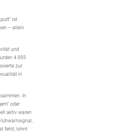
utt“ ist.
en – allein
vität und
urden 4.955
iswerte zur
xualität in
zusammen. In
gem“ oder
ell aktiv waren
n Frühwarnsignal,
 fehlt, lohnt