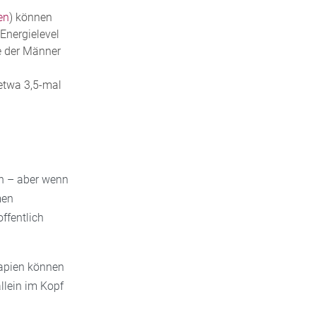
en
) können
Energielevel
te der Männer
 etwa 3,5-mal
en – aber wenn
men
ffentlich
apien können
llein im Kopf