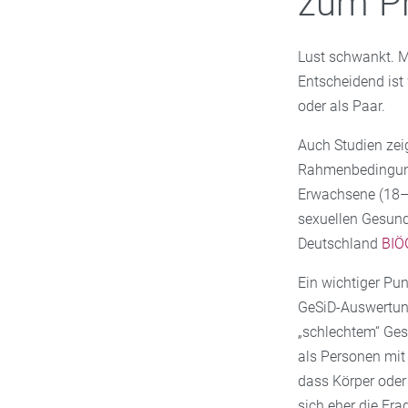
zum P
Lust schwankt. M
Entscheidend ist 
oder als Paar.
Auch Studien zeig
Rahmenbedingung
Erwachsene (18–75
sexuellen Gesundh
Deutschland
BIÖ
Ein wichtiger Pu
GeSiD-Auswertung
„schlechtem“ Gesu
als Personen mit
dass Körper oder
sich eher die Fr