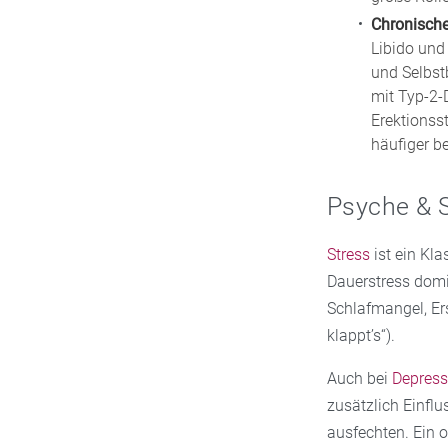
Chronisch
Libido und
und Selbstb
mit Typ-2-
Erektionss
häufiger b
Psyche & 
Stress
ist ein Kla
Dauerstress domin
Schlafmangel, Er
klappt’s“).
Auch bei
Depress
zusätzlich Einflu
ausfechten. Ein o