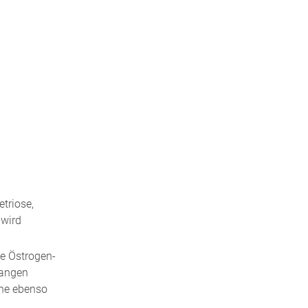
triose,
 wird
e Östrogen-
langen
ine ebenso