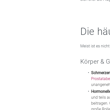
Die hä
Meist ist es nich
Körper & 
Schmerzen
Prostatab
unangeneh
Hormonell
und teils 
beitragen.
große Rolle