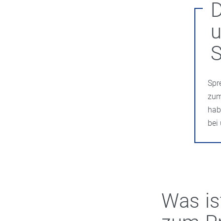
D
S
Spr
zum
hab
bei
Was is