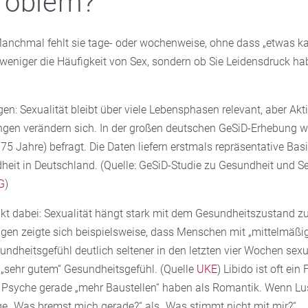
roblem?
anchmal fehlt sie tage- oder wochenweise, ohne dass „etwas kap
weniger die Häufigkeit von Sex, sondern ob Sie Leidensdruck hab
en: Sexualität bleibt über viele Lebensphasen relevant, aber Akti
en verändern sich. In der großen deutschen GeSiD-Erhebung w
 Jahre) befragt. Die Daten liefern erstmals repräsentative Bas
eit in Deutschland. (Quelle: GeSiD-Studie zu Gesundheit und Se
G
)
nkt dabei: Sexualität hängt stark mit dem Gesundheitszustand 
en zeigte sich beispielsweise, dass Menschen mit „mittelmäßi
ndheitsgefühl deutlich seltener in den letzten vier Wochen sexu
 „sehr gutem“ Gesundheitsgefühl. (Quelle
UKE
) Libido ist oft ei
 Psyche gerade „mehr Baustellen“ haben als Romantik. Wenn Lust
age „Was bremst mich gerade?“ als „Was stimmt nicht mit mir?“.