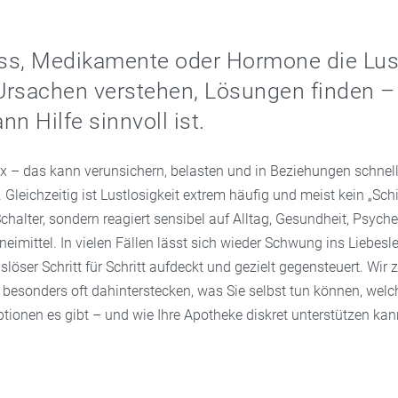
ss, Medikamente oder Hormone die Lus
Ursachen verstehen, Lösungen finden –
n Hilfe sinnvoll ist.
ex – das kann verunsichern, belasten und in Beziehungen schnel
leichzeitig ist Lustlosigkeit extrem häufig und meist kein „Schi
Schalter, sondern reagiert sensibel auf Alltag, Gesundheit, Psych
eimittel. In vielen Fällen lässt sich wieder Schwung ins Liebesl
öser Schritt für Schritt aufdeckt und gezielt gegensteuert. Wir 
besonders oft dahinterstecken, was Sie selbst tun können, welc
tionen es gibt – und wie Ihre Apotheke diskret unterstützen kan