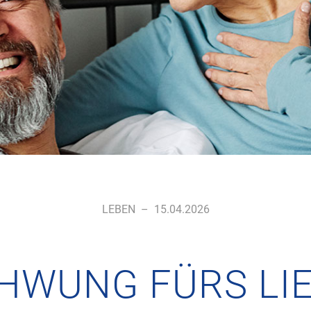
LEBEN
–
15.04.2026
HWUNG FÜRS LI