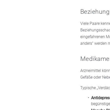
Beziehung
Viele Paare kenne
Beziehungsschade
eingefahrenen Mu
anders“ werden 
Medikament
Arzneimittel kön
Gefäße oder Neb
Typische „Verdäch
Antidepres
begünstige