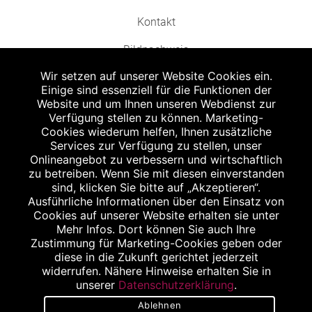
Kontakt
Bildnachweis
Wir setzen auf unserer Website Cookies ein.
Einige sind essenziell für die Funktionen der
Website und um Ihnen unseren Webdienst zur
Verfügung stellen zu können. Marketing-
Cookies wiederum helfen, Ihnen zusätzliche
Abgabe in haushaltsüblichen Mengen, solange der Vorrat reicht. Für Druck-
und Satzfehler keine Haftung.
Services zur Verfügung zu stellen, unser
1
Onlineangebot zu verbessern und wirtschaftlich
Zu Risiken und Nebenwirkungen lesen Sie die Packungsbeilage und fragen
Sie Ihren Arzt oder Apotheker.
zu betreiben. Wenn Sie mit diesen einverstanden
2
sind, klicken Sie bitte auf „Akzeptieren“.
Angabe nach der deutschen Arzneimitteltaxe Apothekenerstattungspreis
(AEP). Der AEP ist keine unverbindliche Preisempfehlung der Hersteller. Der
Ausführliche Informationen über den Einsatz von
AEP ist ein von den Apotheken in Ansatz gebrachter Preis für rezeptfreie
Cookies auf unserer Website erhalten sie unter
Arzneimittel. Er entspricht in der Höhe dem für Apotheken verbindlichen
Mehr Infos. Dort können Sie auch Ihre
Abgabepreis, zu dem eine Apotheke in bestimmten Fällen (z.B. bei Kindern
Zustimmung für Marketing-Cookies geben oder
unter 12 Jahren) das Produkt mit der gesetzlichen Krankenversicherung
abrechnet. Der AEP ist der allgemeine Erstattungspreis im Falle einer
diese in die Zukunft gerichtet jederzeit
Kostenübernahme durch die gesetzlichen Krankenkassen, vor Abzug eines
widerrufen. Nähere Hinweise erhalten Sie in
Zwangsrabattes (zur Zeit 5%) nach §130 Abs. 1 SGB V.
unserer
Datenschutzerklärung
.
3
Unverbindliche Preisempfehlung des Herstellers (UVP).
Ablehnen