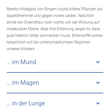
Bereits Hildegard von Bingen nutzte bittere Pflanzen als
Appetithemmer und gegen innere Leiden. Natürlich
ahnte die Ordensfrau noch nichts von der Wirkung auf
molekularer Ebene. Aber ihre Erfahrung zeigte ihr, dass
gute Medizin bitter schmecken muss. Bitterstoffe wirken
tatsächlich auf die unterschiedlichsten Regionen
unseres Körpers.
… im Mund
Den Bittergeschmack nehmen auf der Zunge
sogenannte Bitterstoffrezeptoren in
… im Magen
Geschmacksknospen wahr. Die meisten finden sich
am Zungengrund. An der Zungenspitze haben wir
Im Magen gibt es weitere Zellen, die auf Bitterstoffe
weitere 25 Rezeptoren in dichter Anordnung. Sie sind
mit Ausschüttung von Säure reagieren. Sie sorgen so
… in der Lunge
unser Vergiftungsschutz, denn sehr bittere Stoffe
dafür, dass ein aufgenommenes Gift möglichst