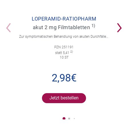
LOPERAMID-RATIOPHARM
1)
akut 2 mg Filmtabletten
Zur symptomatischen Behandlung von akuten Durchfällen für Erwachsene und Kinder ab 12 Jahren.
PZN 251191
2)
statt 5,41
10 ST
2,98€
Jetzt bestellen