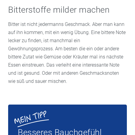
und Schalen und herbem Pils durch den enthaltenen
Bitterstoffe milder machen
Hopfen
Bitter ist nicht jedermanns Geschmack. Aber man kann
auf ihn kommen, mit ein wenig Übung. Eine bittere Note
lecker zu finden, ist manchmal ein
Gewöhnungsprozess. Am besten die ein oder andere
bittere Zutat wie Gemüse oder Kräuter mal ins nächste
Essen einstreuen. Das verleiht eine interessante Note
und ist gesund. Oder mit anderen Geschmacksnoten
wie süß und sauer mischen.
Besseres Bauchgefühl