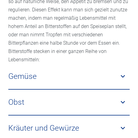
so auf natürliche Weise, den Appetit zu bremsen und zu
regulieren. Diesen Effekt kann man sich gezielt zunutze
machen, indem man regelmäßig Lebensmittel mit
hohem Anteil an Bitterstoffen auf den Speiseplan stellt,
oder man nimmt Tropfen mit verschiedenen
Bitterpflanzen eine halbe Stunde vor dem Essen ein.
Bitterstoffe stecken in einer ganzen Reihe von
Lebensmitteln:
Gemüse
Chicorée, Radicchio, Endivie, Brokkoli, Rosenkohl,
Rucola, Linsen, Kohlrabi, Artischocken
Obst
Grapefruit – nur in Sorten mit gelber Schale
Äpfel – vor allem alte Sorten wie Boskoop
Kräuter und Gewürze