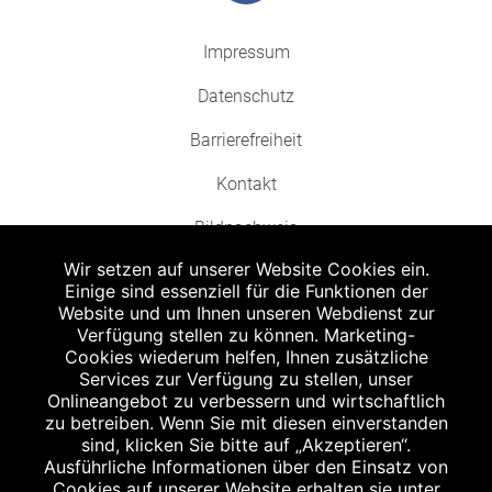
Impressum
Datenschutz
Barrierefreiheit
Kontakt
Bildnachweis
Wir setzen auf unserer Website Cookies ein.
Einige sind essenziell für die Funktionen der
Website und um Ihnen unseren Webdienst zur
Verfügung stellen zu können. Marketing-
Cookies wiederum helfen, Ihnen zusätzliche
Abgabe in haushaltsüblichen Mengen, solange der Vorrat reicht. Für Druck-
und Satzfehler keine Haftung.
Services zur Verfügung zu stellen, unser
1
Onlineangebot zu verbessern und wirtschaftlich
Zu Risiken und Nebenwirkungen lesen Sie die Packungsbeilage und fragen
Sie Ihren Arzt oder Apotheker.
zu betreiben. Wenn Sie mit diesen einverstanden
2
sind, klicken Sie bitte auf „Akzeptieren“.
Angabe nach der deutschen Arzneimitteltaxe Apothekenerstattungspreis
(AEP). Der AEP ist keine unverbindliche Preisempfehlung der Hersteller. Der
Ausführliche Informationen über den Einsatz von
AEP ist ein von den Apotheken in Ansatz gebrachter Preis für rezeptfreie
Cookies auf unserer Website erhalten sie unter