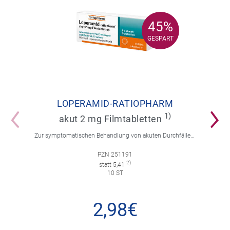
45%
45%
GESPART
GESPART
LOPERAMID-RATIOPHARM
1)
akut 2 mg Filmtabletten
Zur symptomatischen Behandlung von akuten Durchfällen für Erwachsene und Kinder ab 12 Jahren.
PZN 251191
2)
statt 5,41
10 ST
2,98€