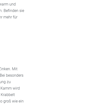
 warm und
n. Befinden sie
hr mehr für
inken. Mit
 Bei besonders
lung zu
r Kamm wird
 Krabbelt
so groß wie ein