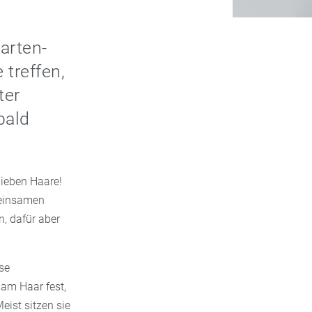
arten-
 treffen,
ter
bald
lieben Haare!
meinsamen
n, dafür aber
se
 am Haar fest,
eist sitzen sie