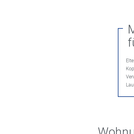
M
f
Elt
Kop
Ver
Lau
Wohnu