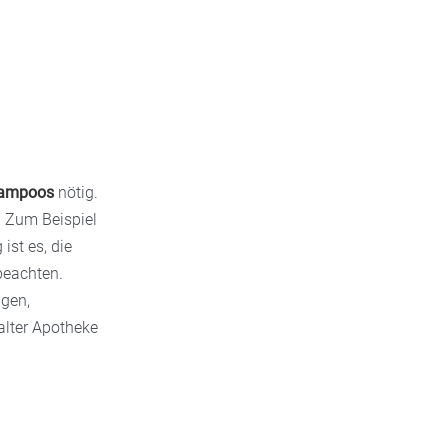
hampoos
nötig.
. Zum Beispiel
ist es, die
beachten.
agen,
lter Apotheke