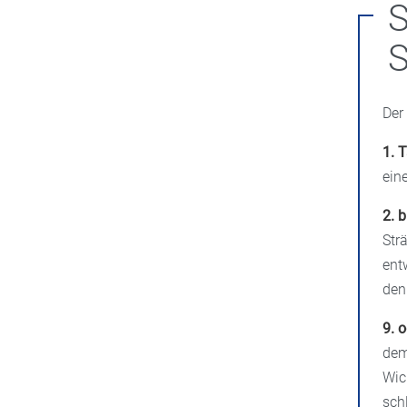
S
S
Der
1. 
ein
2. b
Str
ent
den
9. 
dem
Wic
sch