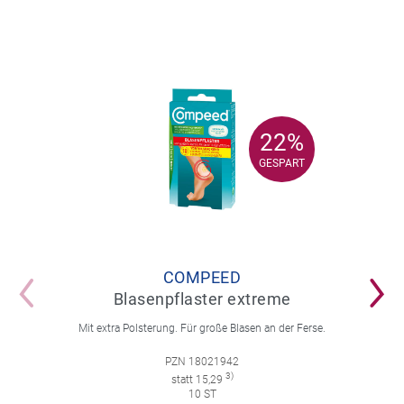
22%
22%
GESPART
GESPART
COMPEED
Blasenpflaster extreme
Mit extra Polsterung. Für große Blasen an der Ferse.
PZN 18021942
3)
statt 15,29
10 ST