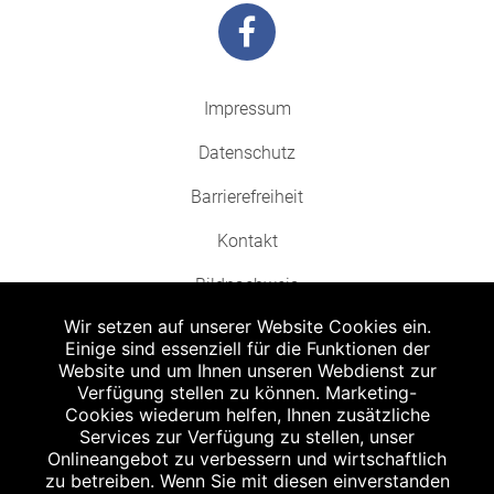
Impressum
Datenschutz
Barrierefreiheit
Kontakt
Bildnachweis
Wir setzen auf unserer Website Cookies ein.
Einige sind essenziell für die Funktionen der
Website und um Ihnen unseren Webdienst zur
Verfügung stellen zu können. Marketing-
Cookies wiederum helfen, Ihnen zusätzliche
Abgabe in haushaltsüblichen Mengen, solange der Vorrat reicht. Für Druck-
und Satzfehler keine Haftung.
Services zur Verfügung zu stellen, unser
1
Onlineangebot zu verbessern und wirtschaftlich
Zu Risiken und Nebenwirkungen lesen Sie die Packungsbeilage und fragen
Sie Ihren Arzt oder Apotheker.
zu betreiben. Wenn Sie mit diesen einverstanden