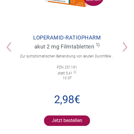
LOPERAMID-RATIOPHARM
1)
akut 2 mg Filmtabletten
Zur symptomatischen Behandlung von akuten Durchfällen für Erwachsene und Kinder ab 12 Jahren.
PZN 251191
2)
statt 5,41
10 ST
2,98€
Jetzt bestellen