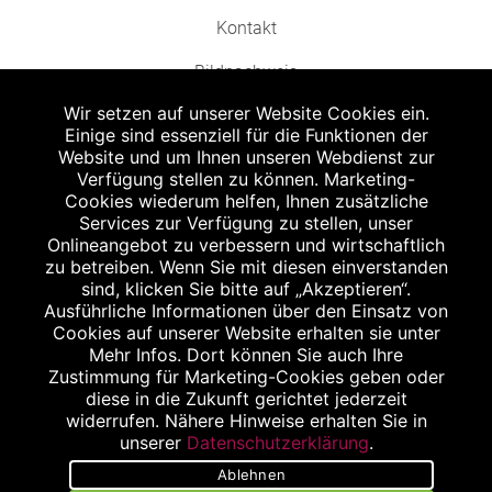
Kontakt
Bildnachweis
Wir setzen auf unserer Website Cookies ein.
Einige sind essenziell für die Funktionen der
Website und um Ihnen unseren Webdienst zur
Verfügung stellen zu können. Marketing-
Cookies wiederum helfen, Ihnen zusätzliche
Abgabe in haushaltsüblichen Mengen, solange der Vorrat reicht. Für Druck-
und Satzfehler keine Haftung.
Services zur Verfügung zu stellen, unser
1
Onlineangebot zu verbessern und wirtschaftlich
Zu Risiken und Nebenwirkungen lesen Sie die Packungsbeilage und fragen
Sie Ihren Arzt oder Apotheker.
zu betreiben. Wenn Sie mit diesen einverstanden
2
sind, klicken Sie bitte auf „Akzeptieren“.
Angabe nach der deutschen Arzneimitteltaxe Apothekenerstattungspreis
(AEP). Der AEP ist keine unverbindliche Preisempfehlung der Hersteller. Der
Ausführliche Informationen über den Einsatz von
AEP ist ein von den Apotheken in Ansatz gebrachter Preis für rezeptfreie
Cookies auf unserer Website erhalten sie unter
Arzneimittel. Er entspricht in der Höhe dem für Apotheken verbindlichen
Mehr Infos. Dort können Sie auch Ihre
Abgabepreis, zu dem eine Apotheke in bestimmten Fällen (z.B. bei Kindern
Zustimmung für Marketing-Cookies geben oder
unter 12 Jahren) das Produkt mit der gesetzlichen Krankenversicherung
abrechnet. Der AEP ist der allgemeine Erstattungspreis im Falle einer
diese in die Zukunft gerichtet jederzeit
Kostenübernahme durch die gesetzlichen Krankenkassen, vor Abzug eines
widerrufen. Nähere Hinweise erhalten Sie in
Zwangsrabattes (zur Zeit 5%) nach §130 Abs. 1 SGB V.
unserer
Datenschutzerklärung
.
3
Unverbindliche Preisempfehlung des Herstellers (UVP).
Ablehnen
powered by apovena.de