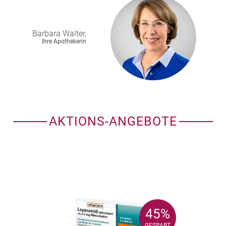
Barbara
Walter,
Ihre Apothekerin
AKTIONS-ANGEBOTE
45%
45%
GESPART
GESPART