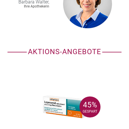
Barbara
Walter,
Ihre Apothekerin
AKTIONS-ANGEBOTE
45%
45%
GESPART
GESPART