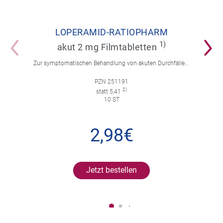
LOPERAMID-RATIOPHARM
1)
akut 2 mg Filmtabletten
Zur symptomatischen Behandlung von akuten Durchfällen für Erwachsene und Kinder ab 12 Jahren.
PZN 251191
2)
statt 5,41
10 ST
2,98€
Jetzt bestellen