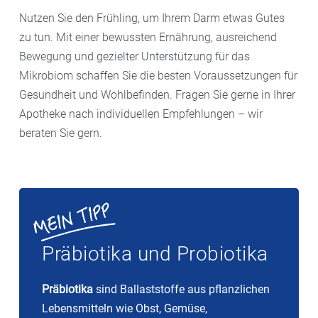
Legen Sie mindestens einmal wöchtentlich einen
auswirkt.
Nutzen Sie den Frühling, um Ihrem Darm etwas Gutes
Entlastungstag ein. Leichte Kost und kleine Portionen
zu tun. Mit einer bewussten Ernährung, ausreichend
geben dem Verdauungssystem die Möglichkeit, sich
Bewegung und gezielter Unterstützung für das
zu regenerieren.
Mikrobiom schaffen Sie die besten Voraussetzungen für
Gesundheit und Wohlbefinden. Fragen Sie gerne in Ihrer
Apotheke nach individuellen Empfehlungen – wir
beraten Sie gern.
Präbiotika und Probiotika
Präbiotika
sind Ballaststoffe aus pflanzlichen
Lebensmitteln wie Obst, Gemüse,