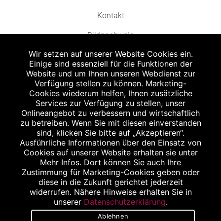
Kontakt
Bildnachweis
Wir setzen auf unserer Website Cookies ein.
Einige sind essenziell für die Funktionen der
Website und um Ihnen unseren Webdienst zur
Verfügung stellen zu können. Marketing-
Cookies wiederum helfen, Ihnen zusätzliche
Abgabe in haushaltsüblichen Mengen, solange der Vorrat reicht. Für Druck-
und Satzfehler keine Haftung.
Services zur Verfügung zu stellen, unser
1
Onlineangebot zu verbessern und wirtschaftlich
Zu Risiken und Nebenwirkungen lesen Sie die Packungsbeilage und fragen
Sie Ihren Arzt oder Apotheker.
zu betreiben. Wenn Sie mit diesen einverstanden
2
sind, klicken Sie bitte auf „Akzeptieren“.
Angabe nach der deutschen Arzneimitteltaxe Apothekenerstattungspreis
(AEP). Der AEP ist keine unverbindliche Preisempfehlung der Hersteller. Der
Ausführliche Informationen über den Einsatz von
AEP ist ein von den Apotheken in Ansatz gebrachter Preis für rezeptfreie
Cookies auf unserer Website erhalten sie unter
Arzneimittel. Er entspricht in der Höhe dem für Apotheken verbindlichen
Mehr Infos. Dort können Sie auch Ihre
Abgabepreis, zu dem eine Apotheke in bestimmten Fällen (z.B. bei Kindern
Zustimmung für Marketing-Cookies geben oder
unter 12 Jahren) das Produkt mit der gesetzlichen Krankenversicherung
abrechnet. Der AEP ist der allgemeine Erstattungspreis im Falle einer
diese in die Zukunft gerichtet jederzeit
Kostenübernahme durch die gesetzlichen Krankenkassen, vor Abzug eines
widerrufen. Nähere Hinweise erhalten Sie in
Zwangsrabattes (zur Zeit 5%) nach §130 Abs. 1 SGB V.
unserer
Datenschutzerklärung
.
3
Unverbindliche Preisempfehlung des Herstellers (UVP).
Ablehnen