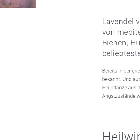
Symbolbild
Lavendel v
von medite
Bienen, Hu
beliebtest
Bereits in der g
bekannt. Und auc
Heilpflanze aus 
Angstzustände we
Heilwi