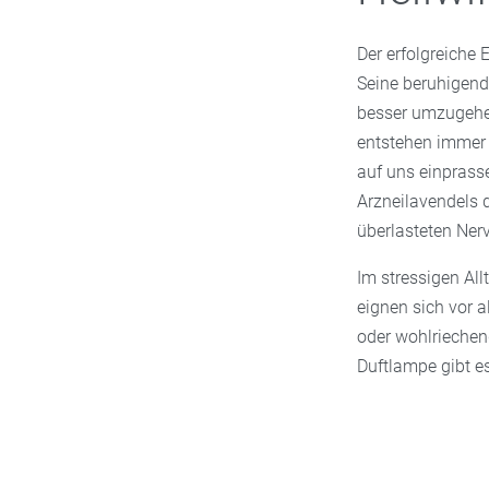
Der erfolgreiche 
Seine beruhigend
besser umzugehen
entstehen immer 
auf uns einprasse
Arzneilavendels 
überlasteten Ner
Im stressigen All
eignen sich vor 
oder wohlrieche
Duftlampe gibt es