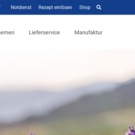
7
Notdienst
Rezept einlösen
Shop
hemen
Lieferservice
Manufaktur