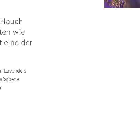
n Hauch
kten wie
 eine der
en Lavendels
lafarbene
r