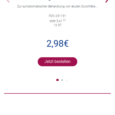
Zur symptomatischen Behandlung von akuten Durchfällen für Erwachsene und Kinder ab 12 Jahren.
PZN 251191
2)
statt 5,41
10 ST
2,98€
Jetzt bestellen