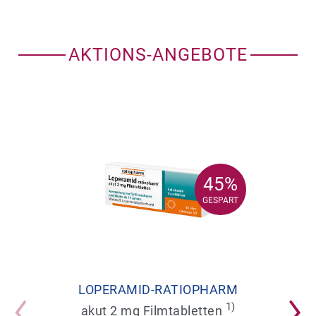
AKTIONS-ANGEBOTE
45%
45%
GESPART
GESPART
LOPERAMID-RATIOPHARM
1)
akut 2 mg Filmtabletten