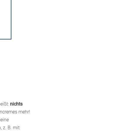
-
eißt:
nichts
soncremes mehr!
Keine
 z. B. mit