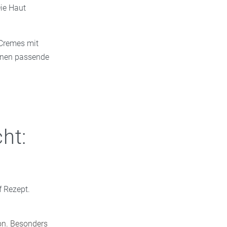
ie Haut
 Cremes mit
Ihnen passende
ht:
f Rezept.
on. Besonders