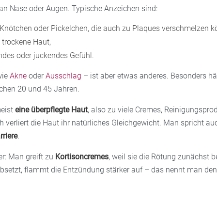
n Nase oder Augen. Typische Anzeichen sind:
e Knötchen oder Pickelchen, die auch zu Plaques verschmelzen 
 trockene Haut,
ndes oder juckendes Gefühl.
wie
Akne
oder
Ausschlag
– ist aber etwas anderes. Besonders hä
chen 20 und 45 Jahren.
meist
eine überpflegte Haut
, also zu viele Cremes, Reinigungspro
verliert die Haut ihr natürliches Gleichgewicht. Man spricht au
rriere
.
er: Man greift zu
Kortisoncremes
, weil sie die Rötung zunächst 
bsetzt, flammt die Entzündung stärker auf – das nennt man de