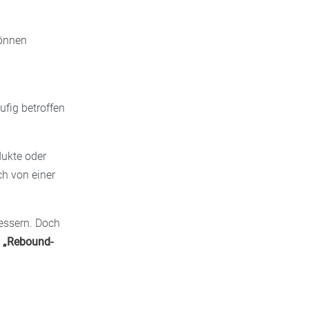
können
ufig betroffen
dukte oder
ch von einer
bessern. Doch
n
„Rebound-