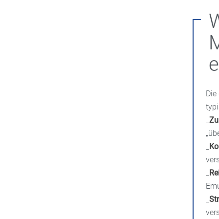
e
Die
typ
_
Zu
„üb
_
Ko
ver
_
Re
Emu
_
St
ver