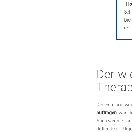
_
Ho
Sch
Die
reg
Der wic
Therap
Der erste und wic
auftragen
, was d
Auch wenn es anf
duftenden, fetti