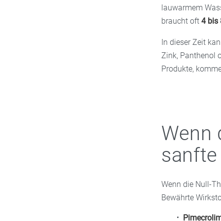
lauwarmem Wasser
braucht oft
4 bis
In dieser Zeit ka
Zink, Panthenol 
Produkte, kommen
Wenn d
sanfte
Wenn die Null-Th
Bewährte Wirkstof
Pimecrolim