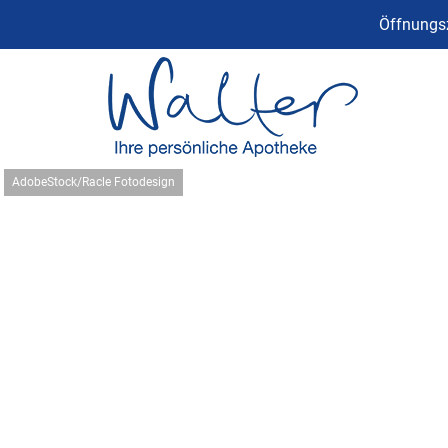
Öffnungsz
AdobeStock/Racle Fotodesign