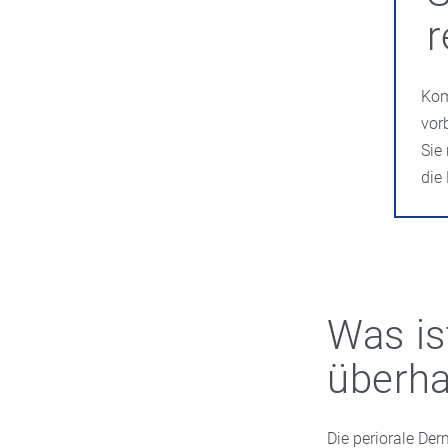
r
Kom
vor
Sie
die
Was is
überh
Die periorale Derm