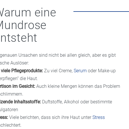
Warum eine
Mundrose
ntsteht
 genauen Ursachen sind nicht bei allen gleich, aber es gibt
ische Auslöser:
 viele Pflegeprodukte:
Zu viel Creme,
Serum
oder Make-up
erpflegen“ die Haut.
rtison im Gesicht:
Auch kleine Mengen können das Problem
schlimmern.
izende Inhaltsstoffe:
Duftstoffe, Alkohol oder bestimmte
lgatoren
ress:
Viele berichten, dass sich ihre Haut unter
Stress
schlechtert.