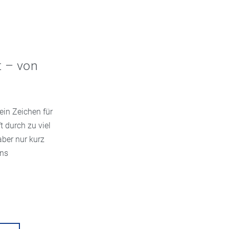
t – von
in Zeichen für
t durch zu viel
aber nur kurz
ins